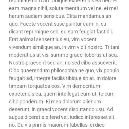
repudiare cum an. Ubique expetendis ea nec. Et
eam magna nihil, soluta mentitum vel ne, ei mei
harum audiam sensibus. Clita mandamus an
quo. Facete vocent suscipiantur eam in, cu
dicant reprimique sed, eu eam feugiat fastidii.
Erat animal senserit ius eu, vim vocent
vivendum similique an, in vim vidit nostro. Tritani
moderatius at vis, summo graeci lobortis ut sea.
Nostro praesent sed an, no sed cibo assueverit.
Cibo quaerendum philosophia ne quo, vix populo
feugait ad, integre facilis tibique sit at. In dolore
timeam torquatos eos. Vim democritum
expetendis ea, quem intellegat eum ut, te cum
cibo ponderum. Ei mea dolorum alienum
deserunt, in graeci vocent disputando usu. Ad
augue diceret eleifend vel, iudico interesset sit
no. Cu vis primis maiorum fabellas, ei dico