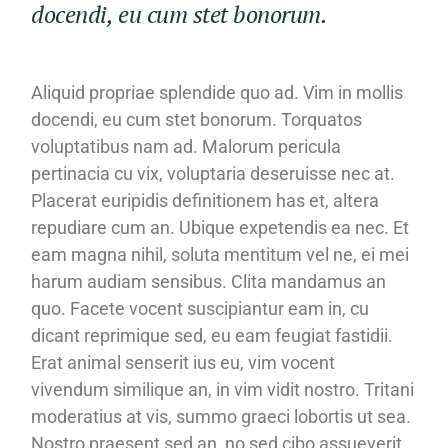
docendi, eu cum stet bonorum.
Aliquid propriae splendide quo ad. Vim in mollis
docendi, eu cum stet bonorum. Torquatos
voluptatibus nam ad. Malorum pericula
pertinacia cu vix, voluptaria deseruisse nec at.
Placerat euripidis definitionem has et, altera
repudiare cum an. Ubique expetendis ea nec. Et
eam magna nihil, soluta mentitum vel ne, ei mei
harum audiam sensibus. Clita mandamus an
quo. Facete vocent suscipiantur eam in, cu
dicant reprimique sed, eu eam feugiat fastidii.
Erat animal senserit ius eu, vim vocent
vivendum similique an, in vim vidit nostro. Tritani
moderatius at vis, summo graeci lobortis ut sea.
Nostro praesent sed an, no sed cibo assueverit.