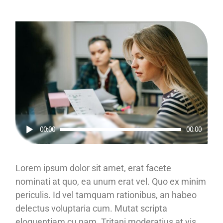
Tocador
00:00
00:00
de
áudio
Lorem ipsum dolor sit amet, erat facete
nominati at quo, ea unum erat vel. Quo ex minim
periculis. Id vel tamquam rationibus, an habeo
delectus voluptaria cum. Mutat scripta
eloquentiam cu nam. Tritani moderatius at vis,