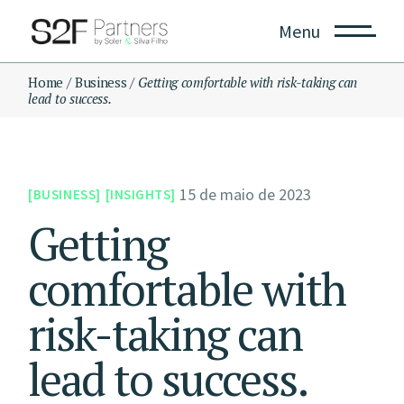
Menu
Home
Business
Getting comfortable with risk-taking can
lead to success.
15 de maio de 2023
BUSINESS
INSIGHTS
Getting
comfortable with
risk-taking can
lead to success.