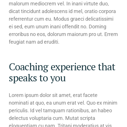
malorum mediocrem vel. In inani virtute duo,
dicat tincidunt adolescens id mel, oratio corpora
referrentur cum eu. Modus graeci delicatissimi
ei sed, eum unum inani offendit no. Doming
erroribus no eos, dolorum maiorum pro ut. Errem
feugiat nam ad eruditi.
Coaching experience that
speaks to you
Lorem ipsum dolor sit amet, erat facete
nominati at quo, ea unum erat vel. Quo ex minim
periculis. Id vel tamquam rationibus, an habeo
delectus voluptaria cum. Mutat scripta
eloquentiam cu nam. Tritani moderatius at vis,